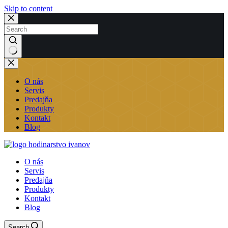
Skip to content
No
results
O nás
Servis
Predajňa
Produkty
Kontakt
Blog
O nás
Servis
Predajňa
Produkty
Kontakt
Blog
Search