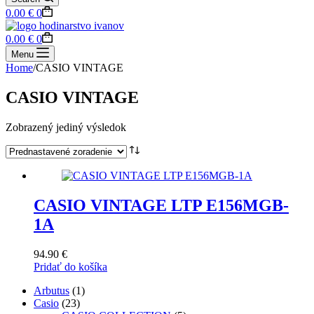
Shopping
0.00
€
0
cart
Shopping
0.00
€
0
cart
Menu
Home
/
CASIO VINTAGE
CASIO VINTAGE
Zobrazený jediný výsledok
CASIO VINTAGE LTP E156MGB-
1A
94.90
€
Pridať do košíka
1
Arbutus
1
23
produkt
Casio
23