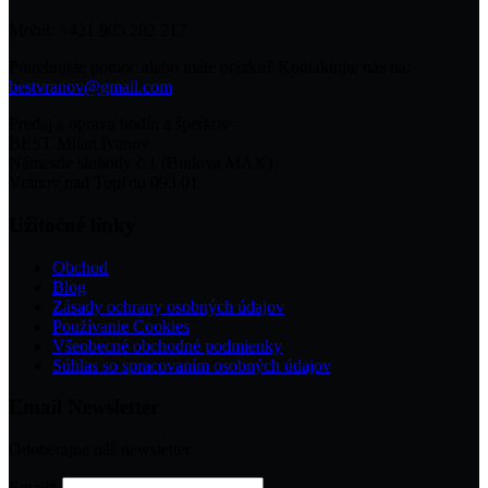
Mobil: +421 905 282 217
Potrebujete pomoc alebo máte otázku? Kontaktujte nás na:
bestvranov@gmail.com
Predaj a oprava hodín a šperkov –
BEST Milan Ivanov
Námestie slobody č.1 (Budova MAX)
Vranov nad Topľou 093 01
Užitočné linky
Obchod
Blog
Zásady ochrany osobných údajov
Používanie Cookies
Všeobecné obchodné podmienky
Súhlas so spracovaním osobných údajov
Email Newsletter
Odoberajne náš newsletter
Email*