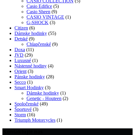
produktov
5
CASIO COLLECTION
5
5
produktov
Casio Edifice
5
9
produktov
Casio Sheen
9
produktov
1
CASIO VINTAGE
1
3
produkt
G-SHOCK
3
6
produkty
Citizen
6
produktov
55
Dámske hodinky
55
9
produktov
Detské
9
produktov
9
Chlapčenské
9
11
produktov
Doxa
11
29
produktov
JVD
29
produktov
1
Luxusné
1
produkt
4
Nástenné hodiny
4
3
produkty
Orient
3
produkty
28
Pánske hodinky
28
1
produktov
Secco
1
produkt
3
Smart Hodinky
3
produkty
1
Dámske hodinky
1
produkt
2
Genetic - Houteen
2
49
produkty
Spoločenské
49
3
produktov
Športové
3
16
produkty
Storm
16
produktov
1
Triumph Motorcycles
1
produkt
Kontaktujte nás