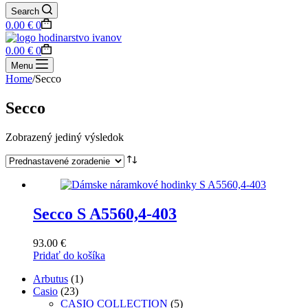
Search
Shopping
0.00
€
0
cart
Shopping
0.00
€
0
cart
Menu
Home
/
Secco
Secco
Zobrazený jediný výsledok
Secco S A5560,4-403
93.00
€
Pridať do košíka
1
Arbutus
1
23
produkt
Casio
23
produktov
5
CASIO COLLECTION
5