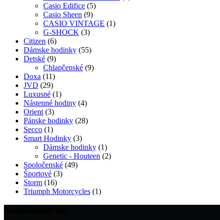
5
produktov
Casio Edifice
5
9
produktov
Casio Sheen
9
produktov
1
CASIO VINTAGE
1
3
produkt
G-SHOCK
3
6
produkty
Citizen
6
produktov
55
Dámske hodinky
55
9
produktov
Detské
9
produktov
9
Chlapčenské
9
11
produktov
Doxa
11
29
produktov
JVD
29
produktov
1
Luxusné
1
produkt
4
Nástenné hodiny
4
3
produkty
Orient
3
produkty
28
Pánske hodinky
28
1
produktov
Secco
1
produkt
3
Smart Hodinky
3
produkty
1
Dámske hodinky
1
produkt
2
Genetic - Houteen
2
49
produkty
Spoločenské
49
3
produktov
Športové
3
16
produkty
Storm
16
produktov
1
Triumph Motorcycles
1
produkt
Kontaktujte nás