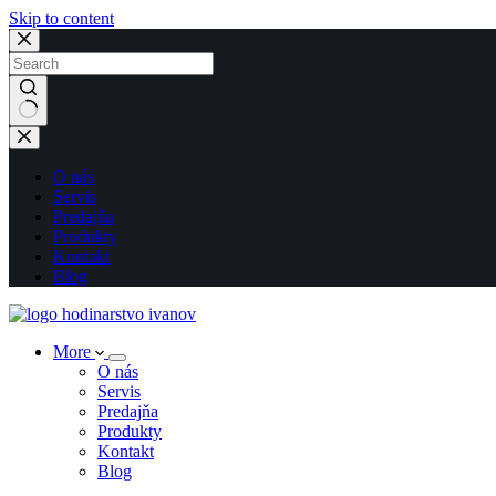
Skip to content
No
results
O nás
Servis
Predajňa
Produkty
Kontakt
Blog
More
O nás
Servis
Predajňa
Produkty
Kontakt
Blog