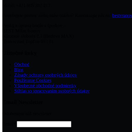
Mobil: +421 905 282 217
Potrebujete pomoc alebo máte otázku? Kontaktujte nás na:
bestvran
Predaj a oprava hodín a šperkov –
BEST Milan Ivanov
Námestie slobody č.1 (Budova MAX)
Vranov nad Topľou 093 01
Užitočné linky
Obchod
Blog
Zásady ochrany osobných údajov
Používanie Cookies
Všeobecné obchodné podmienky
Súhlas so spracovaním osobných údajov
Email Newsletter
Odoberajne náš newsletter
Email*