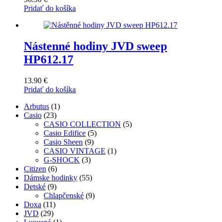
Pridať do košíka
Nástenné hodiny JVD sweep
HP612.17
13.90
€
Pridať do košíka
1
Arbutus
1
23
produkt
Casio
23
produktov
5
CASIO COLLECTION
5
5
produktov
Casio Edifice
5
9
produktov
Casio Sheen
9
produktov
1
CASIO VINTAGE
1
3
produkt
G-SHOCK
3
6
produkty
Citizen
6
produktov
55
Dámske hodinky
55
9
produktov
Detské
9
produktov
9
Chlapčenské
9
11
produktov
Doxa
11
29
produktov
JVD
29
produktov
1