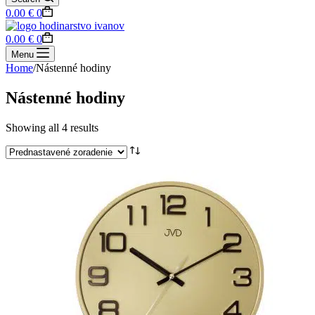
Shopping
0.00
€
0
cart
Shopping
0.00
€
0
cart
Menu
Home
/
Nástenné hodiny
Nástenné hodiny
Showing all 4 results