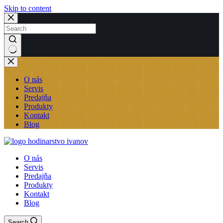
Skip to content
No
results
O nás
Servis
Predajňa
Produkty
Kontakt
Blog
O nás
Servis
Predajňa
Produkty
Kontakt
Blog
Search