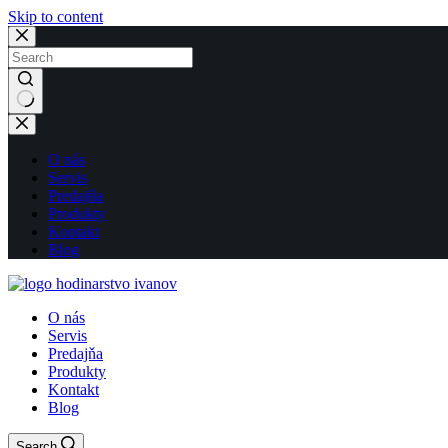
Skip to content
No
results
O nás
Servis
Predajňa
Produkty
Kontakt
Blog
O nás
Servis
Predajňa
Produkty
Kontakt
Blog
Search