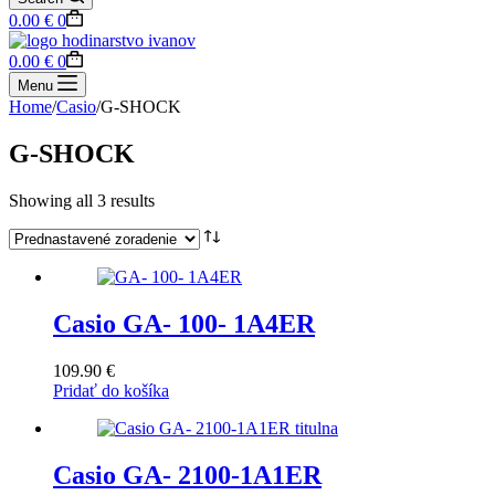
Shopping
0.00
€
0
cart
Shopping
0.00
€
0
cart
Menu
Home
/
Casio
/
G-SHOCK
G-SHOCK
Showing all 3 results
Casio GA- 100- 1A4ER
109.90
€
Pridať do košíka
Casio GA- 2100-1A1ER