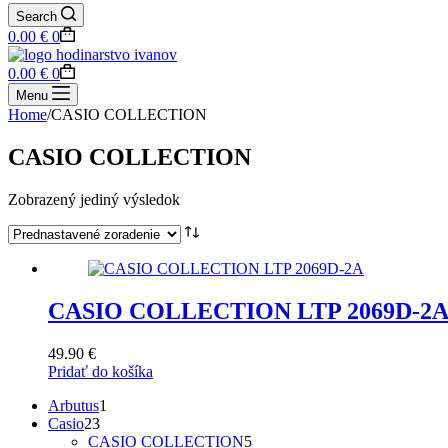
Search
Shopping
0.00
€
0
cart
Shopping
0.00
€
0
cart
Menu
Home
/
CASIO COLLECTION
CASIO COLLECTION
Zobrazený jediný výsledok
CASIO COLLECTION LTP 2069D-2
49.90
€
Pridať do košíka
1
Arbutus
1
23
produkt
Casio
23
produktov
5
CASIO COLLECTION
5