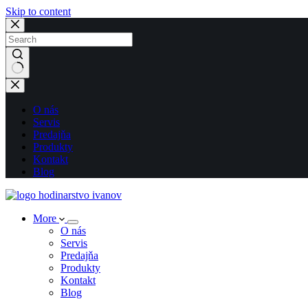
Skip to content
No
results
O nás
Servis
Predajňa
Produkty
Kontakt
Blog
More
O nás
Servis
Predajňa
Produkty
Kontakt
Blog