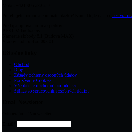
Mobil: +421 905 282 217
Potrebujete pomoc alebo máte otázku? Kontaktujte nás na:
bestvran
Predaj a oprava hodín a šperkov –
BEST Milan Ivanov
Námestie slobody č.1 (Budova MAX)
Vranov nad Topľou 093 01
Užitočné linky
Obchod
Blog
Zásady ochrany osobných údajov
Používanie Cookies
Všeobecné obchodné podmienky
Súhlas so spracovaním osobných údajov
Email Newsletter
Odoberajne náš newsletter
Email*