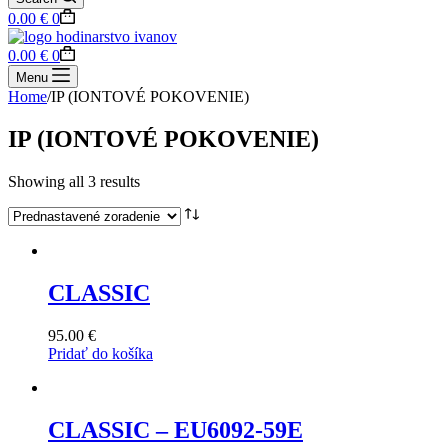
Shopping
0.00
€
0
cart
Shopping
0.00
€
0
cart
Menu
Home
/
IP (IONTOVÉ POKOVENIE)
IP (IONTOVÉ POKOVENIE)
Showing all 3 results
CLASSIC
95.00
€
Pridať do košíka
CLASSIC – EU6092-59E