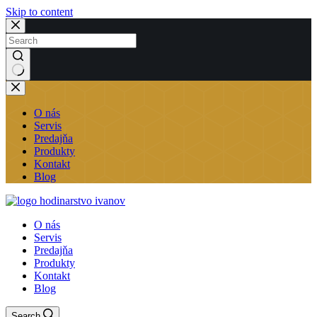
Skip to content
No
results
O nás
Servis
Predajňa
Produkty
Kontakt
Blog
O nás
Servis
Predajňa
Produkty
Kontakt
Blog
Search