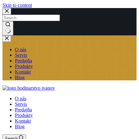
Skip to content
No
results
O nás
Servis
Predajňa
Produkty
Kontakt
Blog
O nás
Servis
Predajňa
Produkty
Kontakt
Blog
Search