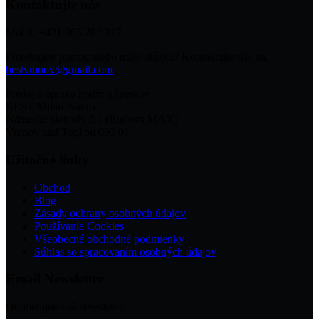
Kontaktujte nás
Mobil: +421 905 282 217
Potrebujete pomoc alebo máte otázku? Kontaktujte nás na:
bestvranov@gmail.com
Predaj a oprava hodín a šperkov –
BEST Milan Ivanov
Námestie slobody č.1 (Budova MAX)
Vranov nad Topľou 093 01
Užitočné linky
Obchod
Blog
Zásady ochrany osobných údajov
Používanie Cookies
Všeobecné obchodné podmienky
Súhlas so spracovaním osobných údajov
Email Newsletter
Odoberajne náš newsletter