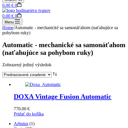
Shopping
0.00
€
0
cart
Shopping
0.00
€
0
cart
Menu
Home
/
Automatic - mechanické sa samonáťahom (naťahujúce sa
pohybom ruky)
Automatic - mechanické sa samonáťahom
(naťahujúce sa pohybom ruky)
Zobrazený jediný výsledok
DOXA Vintage Fusion Automatic
770.00
€
Pridať do košíka
1
Arbutus
1