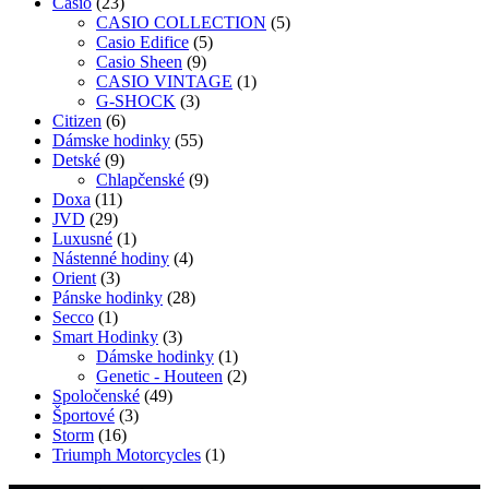
23
produkt
Casio
23
produktov
5
CASIO COLLECTION
5
5
produktov
Casio Edifice
5
9
produktov
Casio Sheen
9
produktov
1
CASIO VINTAGE
1
3
produkt
G-SHOCK
3
6
produkty
Citizen
6
produktov
55
Dámske hodinky
55
9
produktov
Detské
9
produktov
9
Chlapčenské
9
11
produktov
Doxa
11
29
produktov
JVD
29
produktov
1
Luxusné
1
produkt
4
Nástenné hodiny
4
3
produkty
Orient
3
produkty
28
Pánske hodinky
28
1
produktov
Secco
1
produkt
3
Smart Hodinky
3
produkty
1
Dámske hodinky
1
produkt
2
Genetic - Houteen
2
49
produkty
Spoločenské
49
3
produktov
Športové
3
16
produkty
Storm
16
produktov
1
Triumph Motorcycles
1
produkt