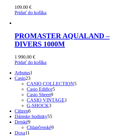
109.00
€
Pridať do košíka
PROMASTER AQUALAND –
DIVERS 1000M
1 990.00
€
Pridať do košíka
1
Arbutus
1
23
produkt
Casio
23
produktov
5
CASIO COLLECTION
5
5
produktov
Casio Edifice
5
9
produktov
Casio Sheen
9
produktov
1
CASIO VINTAGE
1
3
produkt
G-SHOCK
3
6
produkty
Citizen
6
produktov
55
Dámske hodinky
55
9
produktov
Detské
9
produktov
9
Chlapčenské
9
11
produktov
Doxa
11