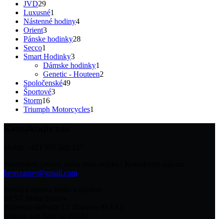
29
produktov
JVD
29
produktov
1
Luxusné
1
produkt
4
Nástenné hodiny
4
3
produkty
Orient
3
produkty
28
Pánske hodinky
28
1
produktov
Secco
1
produkt
3
Smart Hodinky
3
produkty
1
Dámske hodinky
1
produkt
2
Genetic - Houteen
2
49
produkty
Spoločenské
49
3
produktov
Športové
3
16
produkty
Storm
16
produktov
1
Triumph Motorcycles
1
produkt
Kontaktujte nás
Mobil: +421 905 282 217
Potrebujete pomoc alebo máte otázku? Kontaktujte nás na:
bestvranov@gmail.com
Predaj a oprava hodín a šperkov –
BEST Milan Ivanov
Námestie slobody č.1 (Budova MAX)
Vranov nad Topľou 093 01