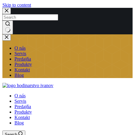
Skip to content
No
results
O nás
Servis
Predajňa
Produkty
Kontakt
Blog
O nás
Servis
Predajňa
Produkty
Kontakt
Blog
Search