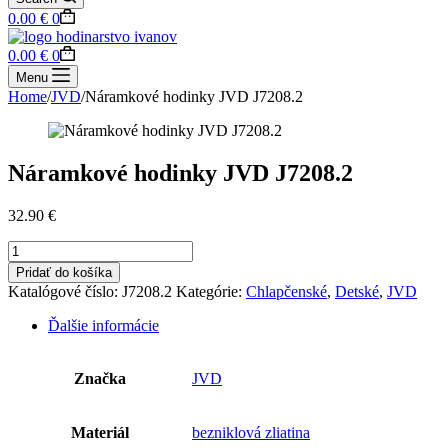
Shopping
0.00
€
0
cart
Shopping
0.00
€
0
cart
Menu
Home
/
JVD
/
Náramkové hodinky JVD J7208.2
Náramkové hodinky JVD J7208.2
32.90
€
množstvo
Náramkové
Pridať do košíka
hodinky
Katalógové číslo:
J7208.2
Kategórie:
Chlapčenské
,
Detské
,
JVD
JVD
J7208.2
Ďalšie informácie
Značka
JVD
Materiál
bezniklová zliatina