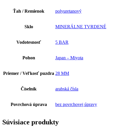
Ťah / Remienok
polyuretanový
Sklo
MINERÁLNE TVRDENÉ
Vodotesnosť
5 BAR
Pohon
Japan – Miyota
Priemer / Veľkosť puzdra
28 MM
Číselník
arabská čísla
Povrchová úprava
bez povrchovej úpravy
Súvisiace produkty