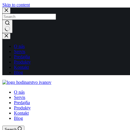
Skip to content
No
results
O nás
Servis
Predajňa
Produkty
Kontakt
Blog
O nás
Servis
Predajňa
Produkty
Kontakt
Blog
Search