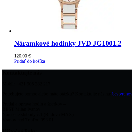
Náramkové hodinky JVD JG1001.2
120.00
€
Pridať do košíka
Kontaktujte nás
Mobil: +421 905 282 217
Potrebujete pomoc alebo máte otázku? Kontaktujte nás na:
bestvran
Predaj a oprava hodín a šperkov –
BEST Milan Ivanov
Námestie slobody č.1 (Budova MAX)
Vranov nad Topľou 093 01
Užitočné linky