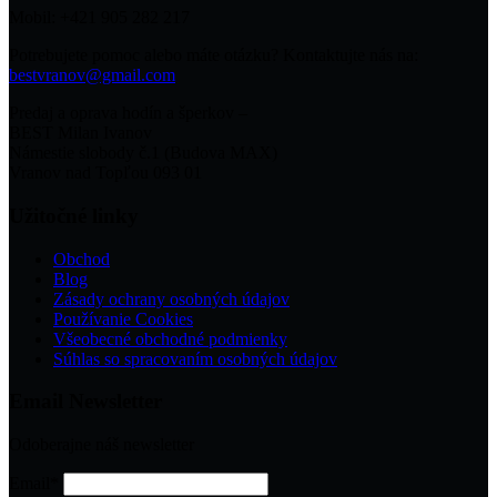
Mobil: +421 905 282 217
Potrebujete pomoc alebo máte otázku? Kontaktujte nás na:
bestvranov@gmail.com
Predaj a oprava hodín a šperkov –
BEST Milan Ivanov
Námestie slobody č.1 (Budova MAX)
Vranov nad Topľou 093 01
Užitočné linky
Obchod
Blog
Zásady ochrany osobných údajov
Používanie Cookies
Všeobecné obchodné podmienky
Súhlas so spracovaním osobných údajov
Email Newsletter
Odoberajne náš newsletter
Email*