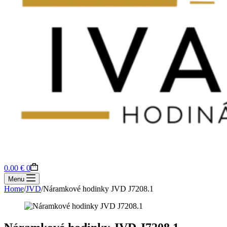
Shopping
0.00
€
0
cart
Menu
Home
/
JVD
/
Náramkové hodinky JVD J7208.1