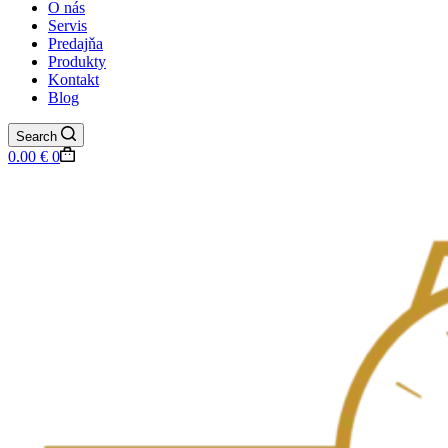
O nás
Servis
Predajňa
Produkty
Kontakt
Blog
Search
Shopping
0.00
€
0
cart