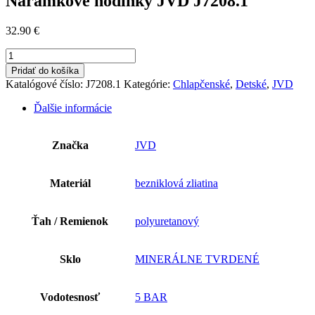
Náramkové hodinky JVD J7208.1
32.90
€
množstvo
Náramkové
Pridať do košíka
hodinky
Katalógové číslo:
J7208.1
Kategórie:
Chlapčenské
,
Detské
,
JVD
JVD
J7208.1
Ďalšie informácie
Značka
JVD
Materiál
bezniklová zliatina
Ťah / Remienok
polyuretanový
Sklo
MINERÁLNE TVRDENÉ
Vodotesnosť
5 BAR