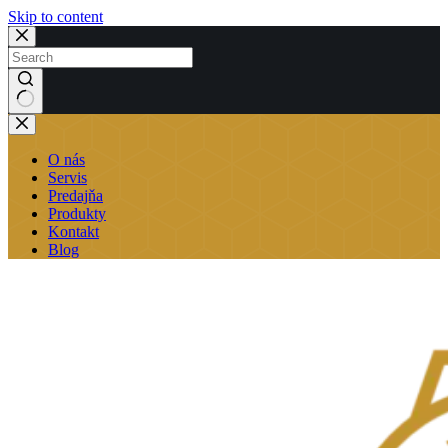
Skip to content
No
results
O nás
Servis
Predajňa
Produkty
Kontakt
Blog