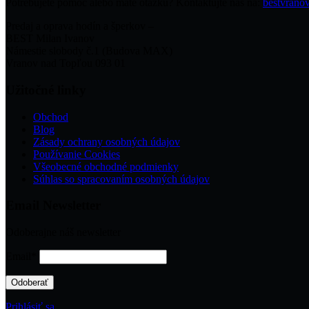
Potrebujete pomoc alebo máte otázku? Kontaktujte nás na:
bestvran
Predaj a oprava hodín a šperkov –
BEST Milan Ivanov
Námestie slobody č.1 (Budova MAX)
Vranov nad Topľou 093 01
Užitočné linky
Obchod
Blog
Zásady ochrany osobných údajov
Používanie Cookies
Všeobecné obchodné podmienky
Súhlas so spracovaním osobných údajov
Email Newsletter
Odoberajne náš newsletter
Email*
Prihlásiť sa