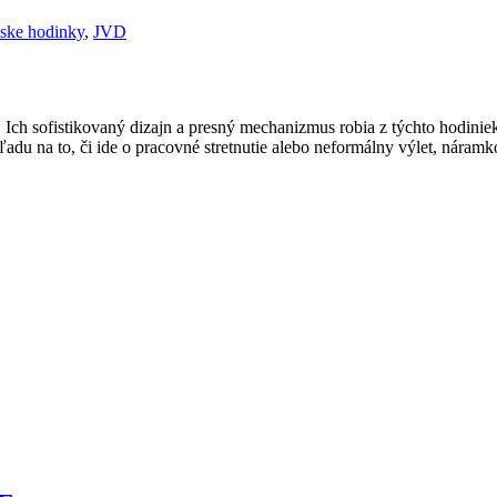
ke hodinky
,
JVD
h sofistikovaný dizajn a presný mechanizmus robia z týchto hodiniek 
adu na to, či ide o pracovné stretnutie alebo neformálny výlet, nára