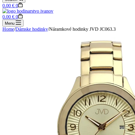
Shopping
0.00
€
0
cart
Shopping
0.00
€
0
cart
Menu
Home
/
Dámske hodinky
/
Náramkové hodinky JVD JC063.3