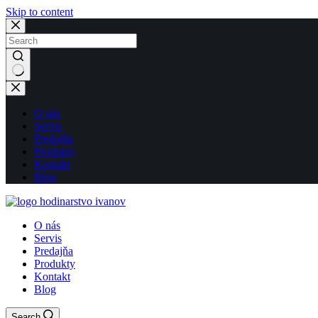
Skip to content
No
results
O nás
Servis
Predajňa
Produkty
Kontakt
Blog
O nás
Servis
Predajňa
Produkty
Kontakt
Blog
Search