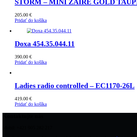
STORM – MINI ZAIRE GOLD TAUP
205.00
€
Pridať do košíka
Doxa 454.35.044.11
390.00
€
Pridať do košíka
Ladies radio controlled – EC1170-26L
419.00
€
Pridať do košíka
Kontaktujte nás
Mobil: +421 905 282 217