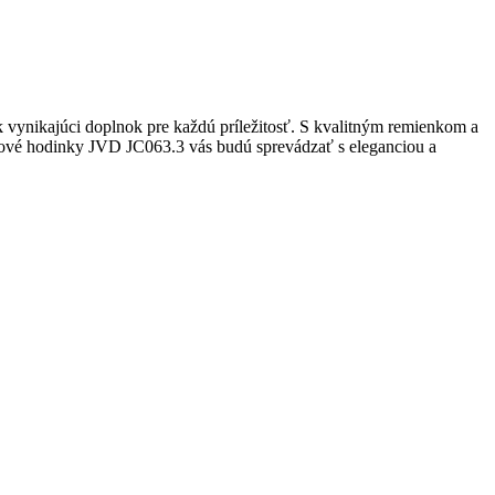
vynikajúci doplnok pre každú príležitosť. S kvalitným remienkom a
mkové hodinky JVD JC063.3 vás budú sprevádzať s eleganciou a