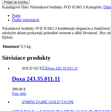
množstvo
Pridať do košíka
Náramkové
Katalógové číslo:
Náramkové hodinky JVD JC063.3
Kategórie:
Dáms
hodinky
JVD
Popis
JC063.3
Ďalšie informácie
Náramkové hodinky JVD JC063.3 kombinujú eleganciu a funkčnosť. Ic
odolným sklom poskytujú pohodlné nosenie a dlhú životnosť. Bez ohľ
štýlom.
Hmotnosť
0.5 kg
Súvisiace produkty
SOLD OUT
Doxa 243.35.011.11
398.00
€
Viac info