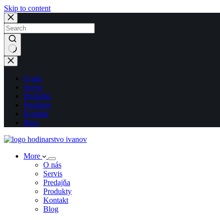
Skip to content
No
results
O nás
Servis
Predajňa
Produkty
Kontakt
Blog
More
O nás
Servis
Predajňa
Produkty
Kontakt
Blog