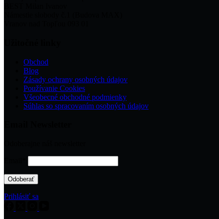
BEST Milan Ivanov
Námestie slobody č.1 (Budova MAX)
Vranov nad Topľou 093 01
Užitočné linky
Obchod
Blog
Zásady ochrany osobných údajov
Používanie Cookies
Všeobecné obchodné podmienky
Súhlas so spracovaním osobných údajov
Email Newsletter
Odoberajne náš newsletter
Email*
Prihlásiť sa