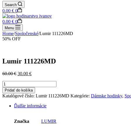
Search
Shopping
0.00
€
0
cart
Shopping
0.00
€
0
cart
Menu
Home
/
Spoločenské
/
Lumir 111226MD
50% OFF
Lumir 111226MD
Original
Current
60.00
€
30.00
€
price
price
množstvo
was:
is:
Lumir
60.00 €.
30.00 €.
Pridať do košíka
111226MD
Katalógové číslo:
Lumir 111226MD
Kategórie:
Dámske hodinky
,
Spo
Ďalšie informácie
Značka
LUMIR