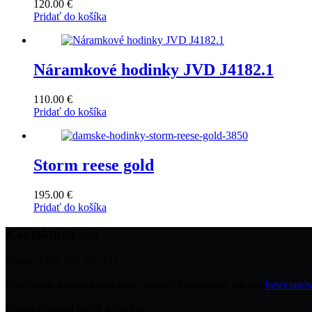
120.00
€
Pridať do košíka
Náramkové hodinky JVD J4182.1
110.00
€
Pridať do košíka
Storm reese gold
195.00
€
Pridať do košíka
Kontaktujte nás
Mobil: +421 905 282 217
Potrebujete pomoc alebo máte otázku? Kontaktujte nás na:
bestvran
Predaj a oprava hodín a šperkov –