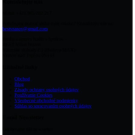
Kontaktujte nás
Mobil: +421 905 282 217
Potrebujete pomoc alebo máte otázku? Kontaktujte nás na:
bestvranov@gmail.com
Predaj a oprava hodín a šperkov –
BEST Milan Ivanov
Námestie slobody č.1 (Budova MAX)
Vranov nad Topľou 093 01
Užitočné linky
Obchod
Blog
Zásady ochrany osobných údajov
Používanie Cookies
Všeobecné obchodné podmienky
Súhlas so spracovaním osobných údajov
Email Newsletter
Odoberajne náš newsletter