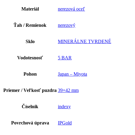
Materiál
nerezová oceľ
Ťah / Remienok
nerezový
Sklo
MINERÁLNE TVRDENÉ
Vodotesnosť
5 BAR
Pohon
Japan – Miyota
Priemer / Veľkosť puzdra
39×42 mm
Číselník
indexy
Povrchová úprava
IPGold