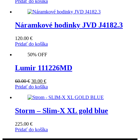
Pridať do košíka
Náramkové hodinky JVD J4182.3
120.00
€
Pridať do košíka
50% OFF
Lumir 111226MD
Original
Current
60.00
€
30.00
€
price
price
Pridať do košíka
was:
is:
60.00 €.
30.00 €.
Storm – Slim-X XL gold blue
225.00
€
Pridať do košíka