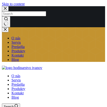
Skip to content
No
results
O nás
Servis
Predajňa
Produkty
Kontakt
Blog
O nás
Servis
Predajňa
Produkty
Kontakt
Blog
Search