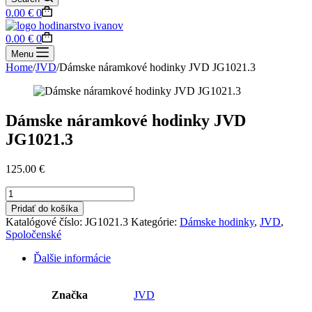
Shopping
0.00
€
0
cart
Shopping
0.00
€
0
cart
Menu
Home
/
JVD
/
Dámske náramkové hodinky JVD JG1021.3
Dámske náramkové hodinky JVD
JG1021.3
125.00
€
množstvo
Dámske
Pridať do košíka
náramkové
Katalógové číslo:
JG1021.3
Kategórie:
Dámske hodinky
,
JVD
,
hodinky
Spoločenské
JVD
JG1021.3
Ďalšie informácie
Značka
JVD