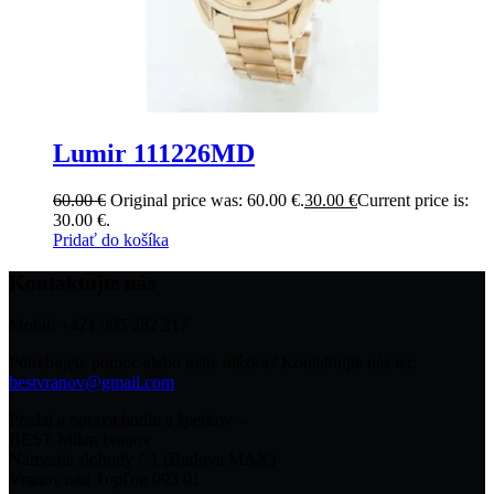
Lumir 111226MD
60.00
€
Original price was: 60.00 €.
30.00
€
Current price is:
30.00 €.
Pridať do košíka
Kontaktujte nás
Mobil: +421 905 282 217
Potrebujete pomoc alebo máte otázku? Kontaktujte nás na:
bestvranov@gmail.com
Predaj a oprava hodín a šperkov –
BEST Milan Ivanov
Námestie slobody č.1 (Budova MAX)
Vranov nad Topľou 093 01