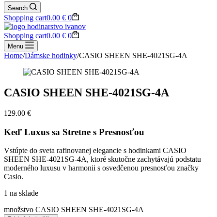
Search
Shopping cart
0.00
€
0
Shopping cart
0.00
€
0
Menu
Home
/
Dámske hodinky
/
CASIO SHEEN SHE-4021SG-4A
CASIO SHEEN SHE-4021SG-4A
129.00
€
Keď Luxus sa Stretne s Presnosťou
Vstúpte do sveta rafinovanej elegancie s hodinkami CASIO
SHEEN SHE-4021SG-4A, ktoré skutočne zachytávajú podstatu
moderného luxusu v harmonii s osvedčenou presnosťou značky
Casio.
1 na sklade
množstvo CASIO SHEEN SHE-4021SG-4A