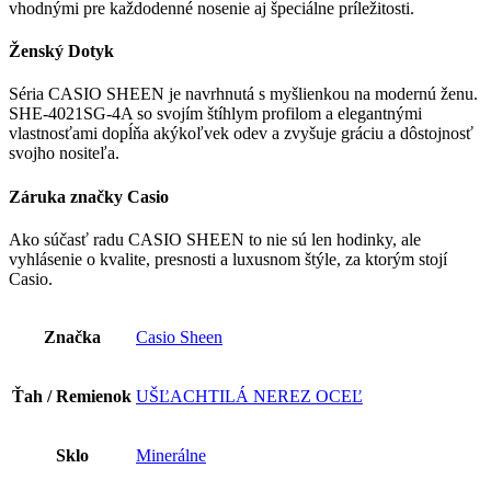
vhodnými pre každodenné nosenie aj špeciálne príležitosti.
Ženský Dotyk
Séria CASIO SHEEN je navrhnutá s myšlienkou na modernú ženu.
SHE-4021SG-4A so svojím štíhlym profilom a elegantnými
vlastnosťami dopĺňa akýkoľvek odev a zvyšuje gráciu a dôstojnosť
svojho nositeľa.
Záruka značky Casio
Ako súčasť radu CASIO SHEEN to nie sú len hodinky, ale
vyhlásenie o kvalite, presnosti a luxusnom štýle, za ktorým stojí
Casio.
Značka
Casio Sheen
Ťah / Remienok
UŠĽACHTILÁ NEREZ OCEĽ
Sklo
Minerálne