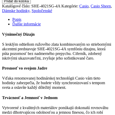
Pridať do košíka
Katalógové číslo:
SHE-4021SG-4A
Kategórie:
Casio
,
Casio Sheen
,
Dámske hodinky
,
Spoločenské
Popis
Ďalšie informácie
Výnimočný Dizajn
S lesklým odtieňom ružového zlata kombinovaným so striebornými
akcentmi predstavuje SHE-4021SG-4A symfóniu dizajnu, ktorá
púta pozornosť bez nadmerného prepychu. Ciferník, zdobený
iskrivými ukazovateľmi, zvyšuje jeho sofistikované čaro.
Presnosť vo svojom Jadre
Vďaka renomovanej hodinárskej technológii Casio vám tieto
hodinky zabezpečia, že budete vždy synchronizovaní s tempom
sveta a oslavíte každý dôležitý moment.
Trvácnosť a Jemnosť v Jednom
Vytvorené z kvalitných materiálov ponúkajú dokonalú rovnováhu
medzi dlhotrvajúcou odolnosťou a jemnou finesou, čo ich robí